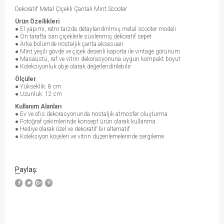
Dekoratif Metal Çiçekli Çantalı Mint Scooter
Ürün Özellikleri
● El yapımı, retro tarzda detaylandırılmış metal scooter modeli
● Ön tarafta sarı çiçeklerle süslenmiş dekoratif sepet
● Arka bölümde nostaljik çanta aksesuarı
● Mint yeşili gövde ve çiçek desenli kaporta ile vintage görünüm
● Masaüstü, raf ve vitrin dekorasyonuna uygun kompakt boyut
● Koleksiyonluk obje olarak değerlendirilebilir
Ölçüler
● Yükseklik: 8 cm
● Uzunluk: 12 cm
Kullanım Alanları
● Ev ve ofis dekorasyonunda nostaljik atmosfer oluşturma
● Fotoğraf çekimlerinde konsept ürün olarak kullanma
● Hediye olarak özel ve dekoratif bir alternatif
● Koleksiyon köşeleri ve vitrin düzenlemelerinde sergileme
Paylaş: