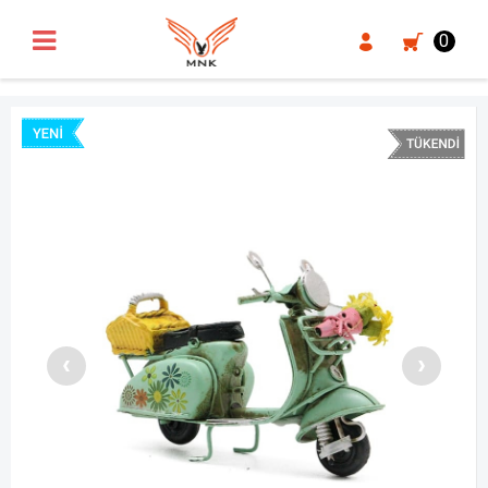
UA-18371546-3
0