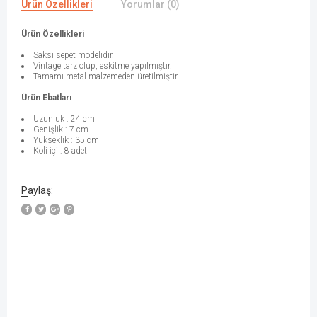
Ürün Özellikleri
Yorumlar (0)
Ürün Özellikleri
Saksı sepet modelidir.
Vintage tarz olup, eskitme yapılmıştır.
Tamamı metal malzemeden üretilmiştir.
Ürün Ebatları
Uzunluk : 24 cm
Genişlik : 7 cm
Yükseklik : 35 cm
Koli içi : 8 adet
Paylaş:
W
h
a
t
s
a
p
p
D
e
s
e
H
a
t
t