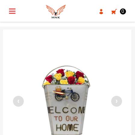
UA-18371546-3
0