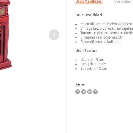
Ürün Özellikleri
Yorumlar (
Ürün Özellikleri
Kalemlik Londra Telefon Kulübesi 
Vintage tarz olup, eskitme yapılmış
Tamamı metal malzemeden üretilm
El yapımı ve el boyamasıdır.
Dekoratif amaçla kullanılır.
Ürün Ebatları
Uzunluk : 9 cm
Genişlik : 8,5 cm
Yükseklik: 12 cm
Paylaş: