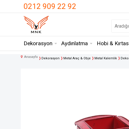
UA-18371546-3
0212 909 22 92
Dekorasyon
Aydınlatma
Hobi & Kırtas
Anasayfa
Dekorasyon
Metal Araç & Obje
Metal Kalemlik
Dekor