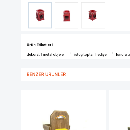
Ürün Etiketleri
,
,
dekoratif metal objeler
istoç toptan hediye
londra 
BENZER ÜRÜNLER