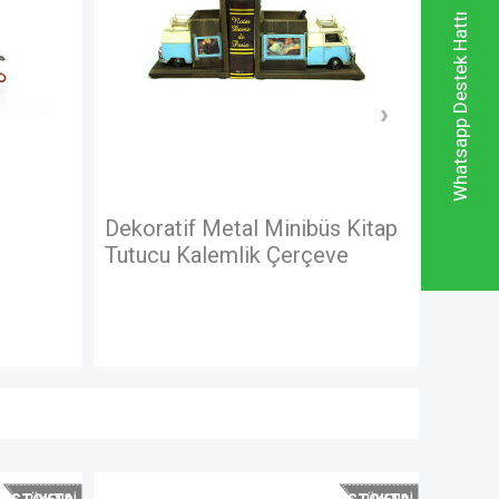
Whatsapp Destek Hattı
Dekoratif Metal Minibüs Kitap
Dekorat
Tutucu Kalemlik Çerçeve
Boyutlu