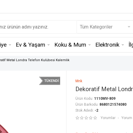
iye
Ev & Yaşam
Koku & Mum
Elektronik
İ
atif Metal Londra Telefon Kulübesi Kalemlik
Mnk
Dekoratif Metal Londr
Ürün Kodu:
1110MV-809
Ürün Barkodu:
8680121574080
Stok Adedi:
-2
Yorumlar
Yorum 