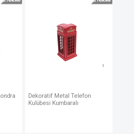
STOKTA
STOKTA
YOK
YOK
Londra
Dekoratif Metal Telefon
Dekor
Kulübesi Kumbaralı
Tramv