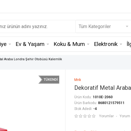
iye
Ev & Yaşam
Koku & Mum
Elektronik
İ
tal Araba Londra Şehir Otobüsü Kalemlik
Mnk
Dekoratif Metal Araba
Ürün Kodu:
1010E-2060
Ürün Barkodu:
8680121579511
Stok Adedi:
-4
Yorumlar
Yorum 