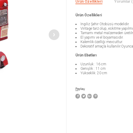
Ürün Özellikleri
Yorumlar (
Ürün Özellikleri
İngiliz Şehir Otobüsü modelidir.
Vintage tarz olup, eskitme yapılmış
Tamamı metal malzemeden üretilm
El yapımı ve el boyamasıdır.
Kalemlik özelliği mevcuttur.
Dekoratif amaçla kullanılır.Oyunca
Ürün Ebatları
Uzunluk : 16 cm
Genişlik : 11 cm
Yükseklik: 20 cm
Paylaş: