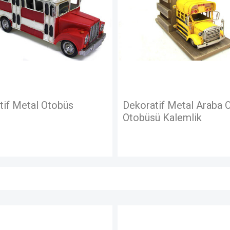
atif Metal Araba Okul
Dekoratif Metal Araba
sü Kalemlik
Şehir Otobüsü
STOKTA