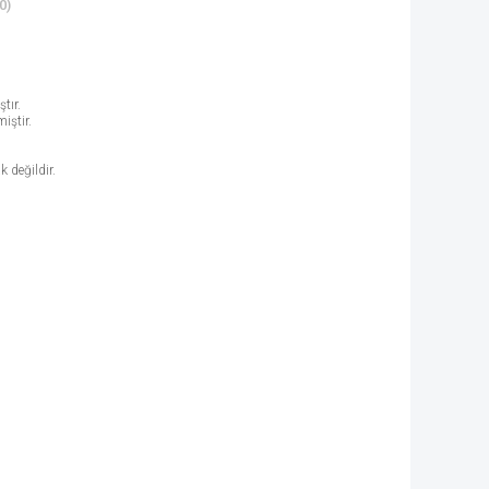
0)
tır.
iştir.
k değildir.