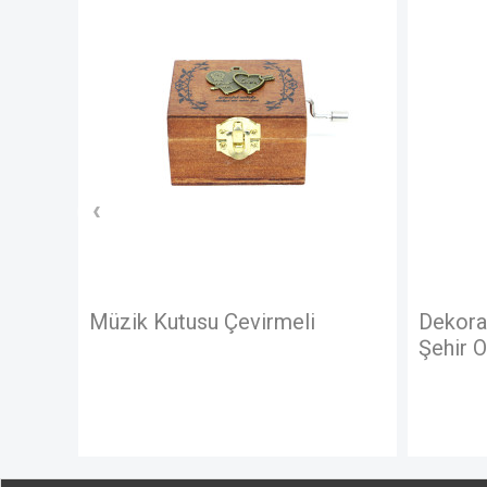
i
Dekoratif Metal Araba Londra
Dekor
Şehir Otobüsü
Telef