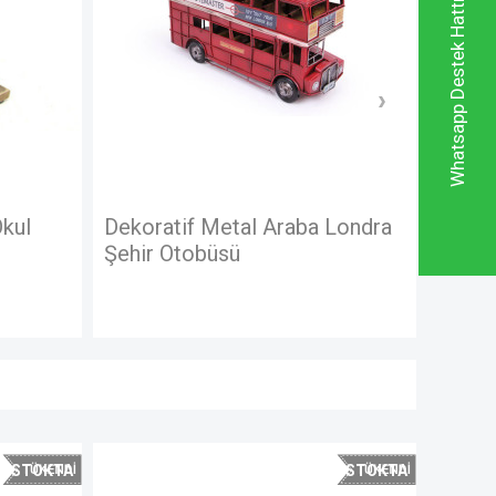
Whatsapp Destek Hattı
 Londra
Dekoratif Metal Araba Londra
Deko
Şehir Otobüsü
Şehi
STOKTA
STOKTA