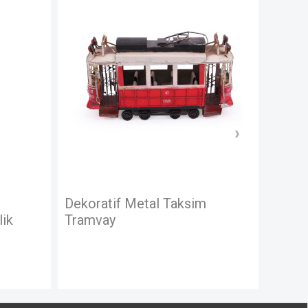
YOK
YOK
im
Dekoratif Metal Taksim
Dek
Tramvay Orta Boy
Tra