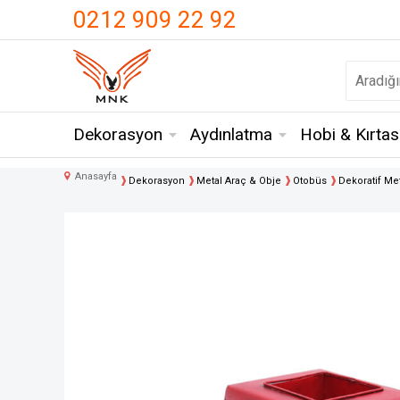
UA-18371546-3
0212 909 22 92
Dekorasyon
Aydınlatma
Hobi & Kırtas
Anasayfa
Dekorasyon
Metal Araç & Obje
Otobüs
Dekoratif Me