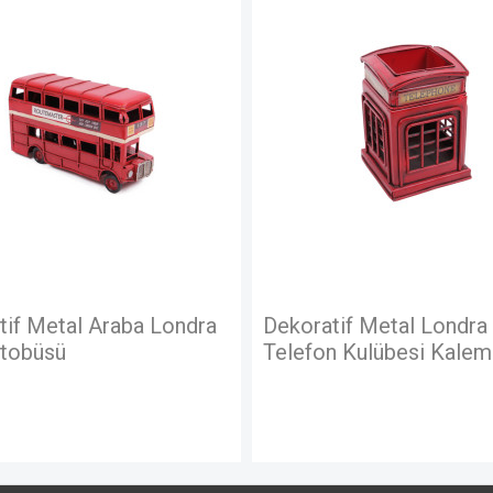
YOK
atif Metal Londra
Dekoratif Metal Taks
on Kulübesi Kalemlik
Tramvay