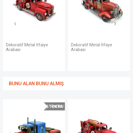
atif Metal İtfaiye
Dekoratif Metal İtfaye
Dekorat
sı
Arabası
Aracı S
BUNU ALAN BUNU ALMIŞ
STOKTA
YOK