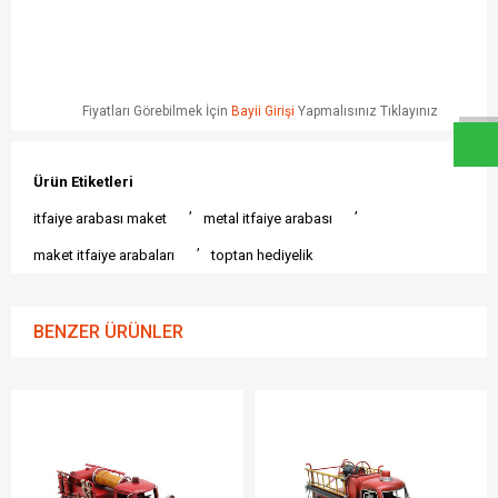
W
h
a
t
s
a
p
p
D
e
s
e
H
a
t
t
Fiyatları Görebilmek İçin
Bayii Girişi
Yapmalısınız Tıklayınız
Ürün Etiketleri
,
,
itfaiye arabası maket
metal itfaiye arabası
,
maket itfaiye arabaları
toptan hediyelik
BENZER ÜRÜNLER