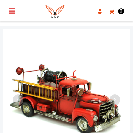
UA-18371546-3
0