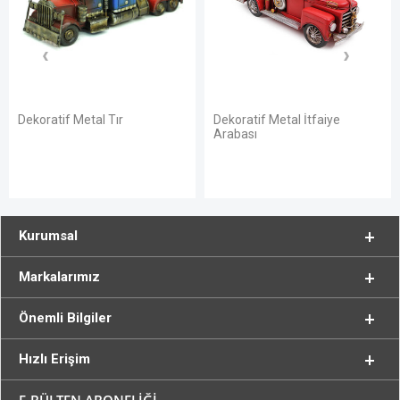
oratif Metal Tır
Dekoratif Metal İtfaiye
Deko
Arabası
Kurumsal
Markalarımız
Önemli Bilgiler
Hızlı Erişim
E-BÜLTEN ABONELİĞİ