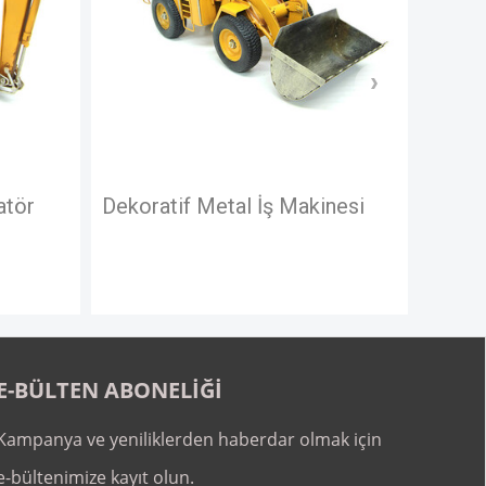
İş Makinesi
Dekoratif Metal Araba
Çerçeveli
E-BÜLTEN ABONELİĞİ
Kampanya ve yeniliklerden haberdar olmak için
e-bültenimize kayıt olun.