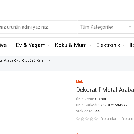
iye
Ev & Yaşam
Koku & Mum
Elektronik
İ
tal Araba Okul Otobüsü Kalemlik
Mnk
Dekoratif Metal Araba
Ürün Kodu:
C0790
Ürün Barkodu:
8680121594392
Stok Adedi:
44
Yorumlar
Yorum 