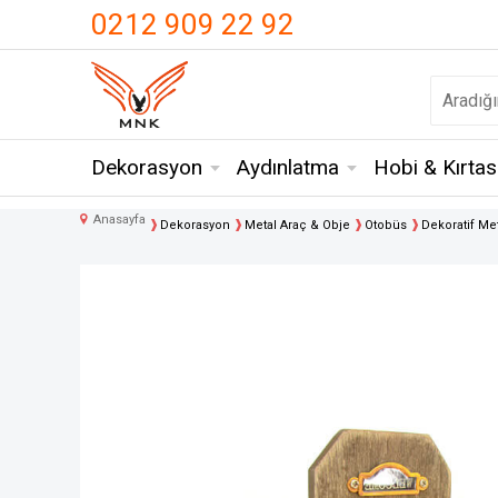
UA-18371546-3
0212 909 22 92
Dekorasyon
Aydınlatma
Hobi & Kırtas
Anasayfa
Dekorasyon
Metal Araç & Obje
Otobüs
Dekoratif Me