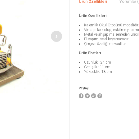
Ürün Özellikleri
Yorumlar (
Ürün Özellikleri
Kalemlik Okul Otobüsü modelidir.
Vintage tarz olup, eskitme yapılmış
Metal ve ahşap malzemeden üretilm
El yapımı ve el boyamasıdır.
Çerçeve özelliği mevcuttur.
Ürün Ebatları
Uzunluk : 24 cm
Genişlik : 11 cm
Yükseklik: 18 cm
Paylaş: