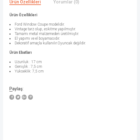
Ürün Özellikleri
Yorumlar (0)
Ürün Özellikleri
Ford Window Coupe modelidir.
Vintage tarz olup, eskitme yapılmıştır.
Tamamı metal malzemeden üretilmiştir.
El yapımı ve el boyamasıdır.
Dekoratif amaçla kullanılır.Oyuncak değildir.
Ürün Ebatları
Uzunluk : 17 cm
Genişlik : 7,5 cm
Yükseklik: 7,5 cm
Paylaş: