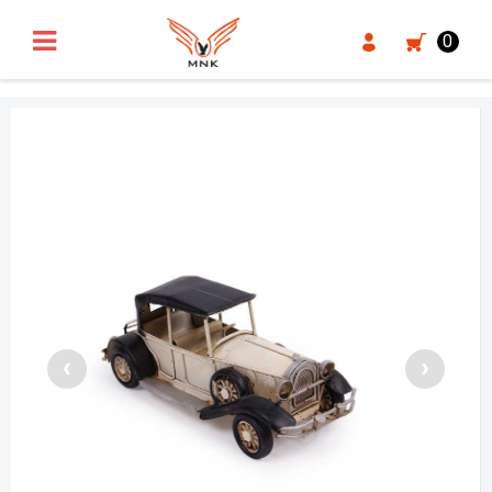
UA-18371546-3
0