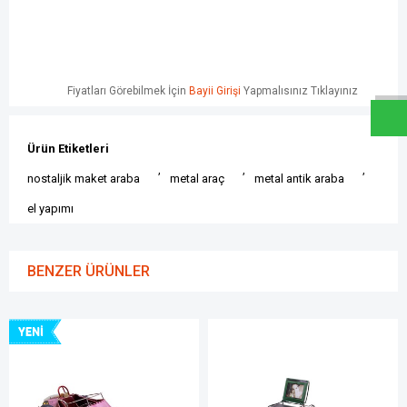
W
h
a
t
s
a
p
p
D
e
s
e
H
a
t
t
Fiyatları Görebilmek İçin
Bayii Girişi
Yapmalısınız Tıklayınız
Ürün Etiketleri
,
,
,
nostaljik maket araba
metal araç
metal antik araba
el yapımı
BENZER ÜRÜNLER
YENI