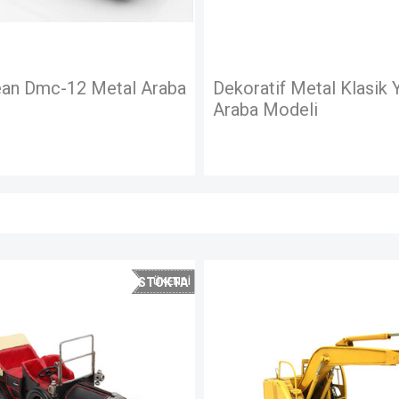
if Metal Klasik Yarış
Dekoratif Metal Yarış A
Modeli
STOKTA
YOK