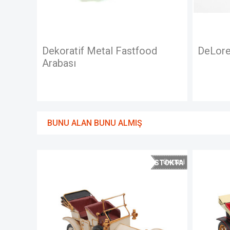
d
DeLorean Dmc-12 Metal Araba
Dekorat
Araba 
BUNU ALAN BUNU ALMIŞ
STOKTA
STOKTA
YOK
YOK