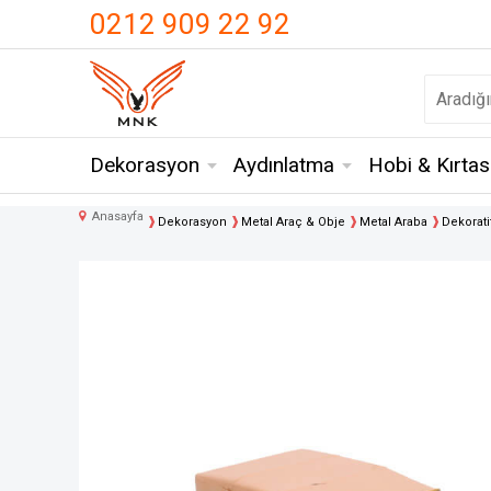
UA-18371546-3
0212 909 22 92
Dekorasyon
Aydınlatma
Hobi & Kırtas
Anasayfa
Dekorasyon
Metal Araç & Obje
Metal Araba
Dekorati