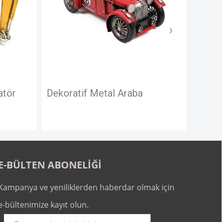
Dekoratif Metal Araba Çekici
Dekor
E-BÜLTEN ABONELİĞİ
Kampanya ve yeniliklerden haberdar olmak için
e-bültenimize kayıt olun.