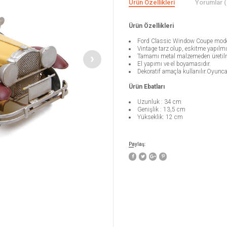
Ürün Özellikleri
Yorumlar (
Ürün Özellikleri
Ford Classic Window Coupe model
Vintage tarz olup, eskitme yapılmış
Tamamı metal malzemeden üretilm
El yapımı ve el boyamasıdır.
Dekoratif amaçla kullanılır.Oyunca
Ürün Ebatları
Uzunluk : 34 cm
Genişlik : 13,5 cm
Yükseklik: 12 cm
Paylaş: