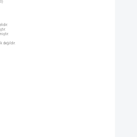
0)
idir.
tır.
iştir.
k değildir.