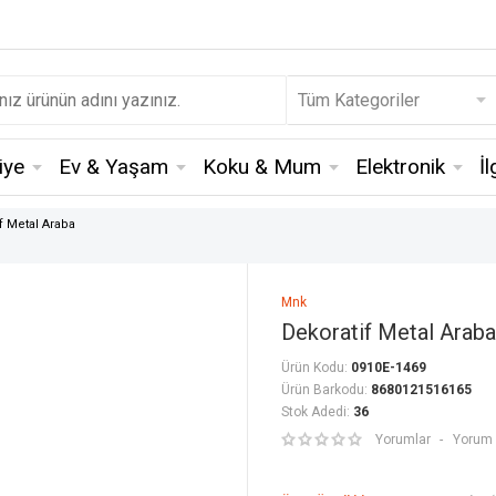
iye
Ev & Yaşam
Koku & Mum
Elektronik
İ
f Metal Araba
Mnk
Dekoratif Metal Araba
Ürün Kodu:
0910E-1469
Ürün Barkodu:
8680121516165
Stok Adedi:
36
Yorumlar
Yorum 