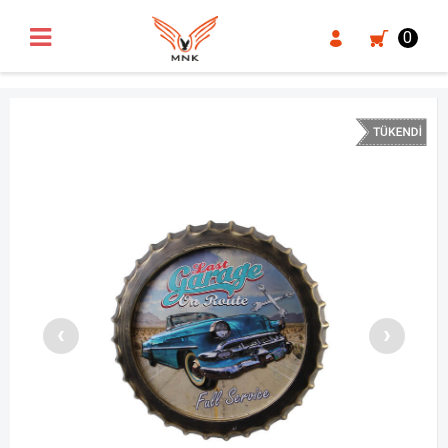
UA-18371546-3
0