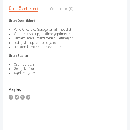
Ürün Özellikleri
Yorumlar (0)
Ürün Özellikleri
Pano Chevrolet Garage temalı modelidir.
Vintage tarz olup, eskitme yapılmıştır.
Tamamı metal malzemeden üretilmiştir.
Led ışıklı olup, çift pille çalışır.
Uzaktan kumandası mevcuttur.
Ürün Ebatları
Çap : 50,5 cm
Genişlik : 4 cm
Ağırlık : 1,2 kg
Paylaş: