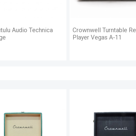
well Turntable Record
Crownwell Pikap Casa
r Vegas A-11