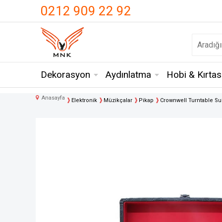
UA-18371546-3
0212 909 22 92
Dekorasyon
Aydınlatma
Hobi & Kırtas
Anasayfa
Elektronik
Müzikçalar
Pikap
Crownwell Turntable Su