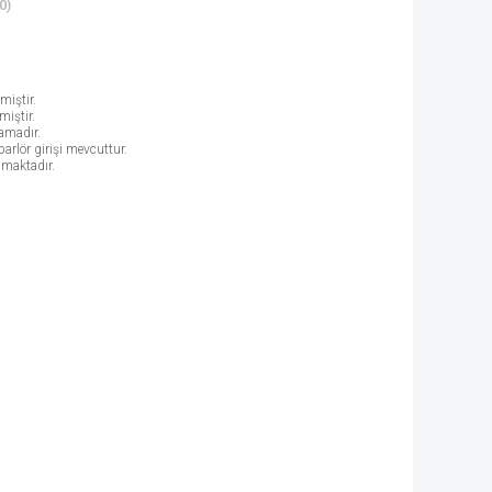
0)
miştir.
iştir.
amadır.
parlör girişi mevcuttur.
lmaktadır.