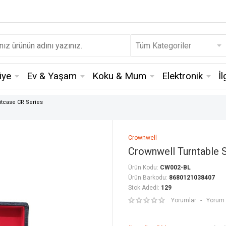
iye
Ev & Yaşam
Koku & Mum
Elektronik
İ
itcase CR Series
Crownwell
Crownwell Turntable 
Ürün Kodu:
CW002-BL
Ürün Barkodu:
8680121038407
Stok Adedi:
129
Yorumlar
Yorum 