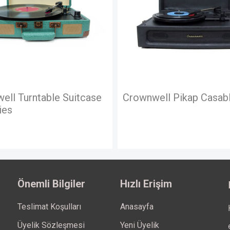
well Pikap Casablanca
Pikap Çantalı Crownw
Hoparlörlü Kahvereng
Önemli Bilgiler
Hızlı Erişim
Teslimat Koşulları
Anasayfa
Üyelik Sözleşmesi
Yeni Üyelik