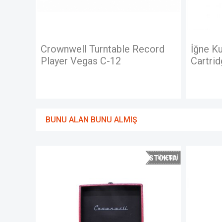
ecord
İğne Kutulu Audio Technica
Crown
Cartridge
Playe
BUNU ALAN BUNU ALMIŞ
STOKTA
YOK