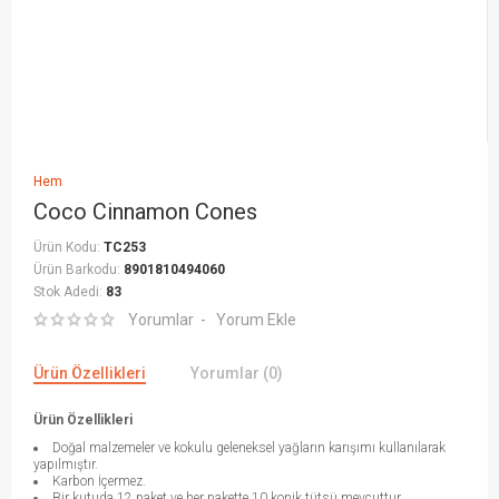
Hem
Coco Cinnamon Cones
Ürün Kodu:
TC253
Ürün Barkodu:
8901810494060
Stok Adedi:
83
Yorumlar
Yorum Ekle
Ürün Özellikleri
Yorumlar (0)
Ürün Özellikleri
Doğal malzemeler ve kokulu geleneksel yağların karışımı kullanılarak
yapılmıştır.
Karbon İçermez.
Bir kutuda 12 paket ve her pakette 10 konik tütsü mevcuttur.