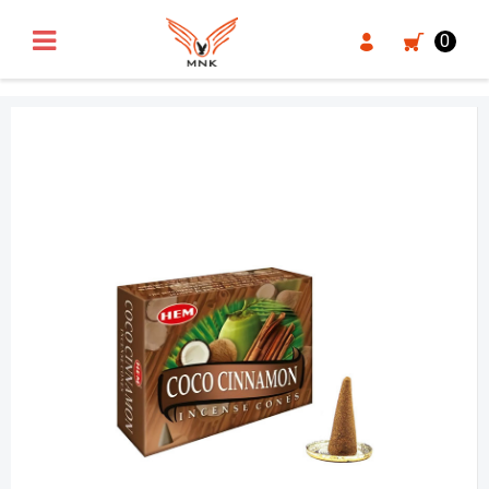
UA-18371546-3
0