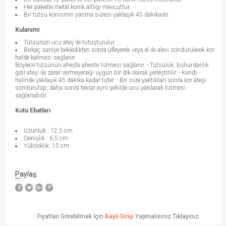
Her pakette metal konik altlığı mevcuttur.
Bir tütsü konisinin yanma süresi yaklaşık 45 dakikadır.
Kulanımı
Tütsünün ucu ateş ile tutuşturulur.
Birkaç saniye bekledikten sonra üfleyerek veya el ile alevi söndürülerek kor
halde kalması sağlanır.
Böylece tütsünün aheste aheste tütmesi sağlanır. - Tütsülük, buhurdanlık
gibi ateşi ile zarar vermeyeceği uygun bir dik olarak yerleştirilir. - Kendi
halinde yaklaşık 45 dakika kadar tüter. - Bir süre yaktıktan sonra kor ateşi
söndürülüp, daha sonra tekrar aynı şekilde ucu yakılarak tütmesi
sağlanabilir
Kutu Ebatları
Uzunluk : 12,5 cm
Genişlik : 6,5 cm
Yükseklik: 15 cm
Paylaş:
W
h
a
t
s
a
p
p
D
e
s
e
H
a
t
t
Fiyatları Görebilmek İçin
Bayii Girişi
Yapmalısınız Tıklayınız