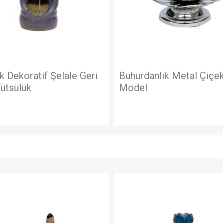
Buhurdanlık Metal Çiçek
Seramik Şelale 
Model
Geri Akışlı Tütsü