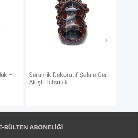
tif Şelale Geri
Okuyan Adam Abstract Figür
E-BÜLTEN ABONELİĞİ