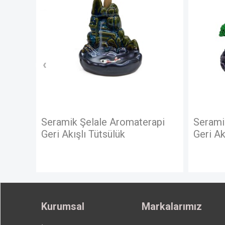
Aromaterapi
Seramik Şelale Aromaterapi
lük
Geri Akışlı Tütsülük
Kurumsal
Markalarımız