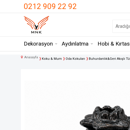
UA-18371546-3
0212 909 22 92
Dekorasyon
Aydınlatma
Hobi & Kırtas
Anasayfa
Koku & Mum
Oda Kokuları
Buhurdanlık&Geri Akışlı Tü