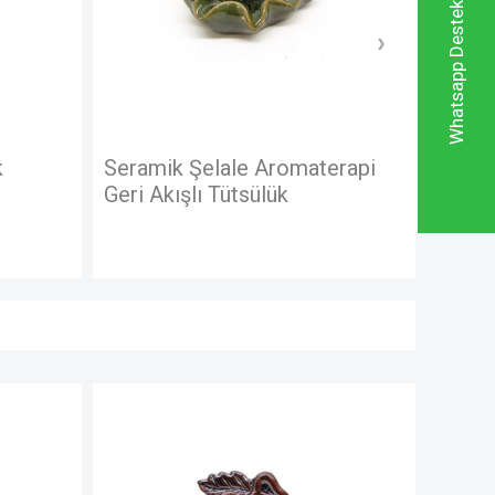
Whatsapp Destek Hattı
Aromaterapi
Buhurdanlık Seramik Ananas
lük
Model
YENI