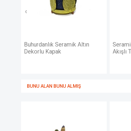
ik Altın
Seramik Dekoratif Şelale Geri
Akışlı Tütsülük
BUNU ALAN BUNU ALMIŞ