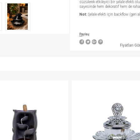
süzülerek etkileyici bir şelale efekti
sayesinde hem dekoratif hem de rahat
Not:
Şelale efekti için backflow (geri a
Paylaş:
Fiyatları G