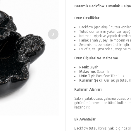
Seramik Backflow Tütsülük – Siya
Ürün Özellikleri
Backflow (geri akışlı) tütsü koniler
Tütsü dumanının yukarıdan aşağı
Katmanlı çiçek ve yaprak detayları
Parlak siyah yüzeyi ile modern ve
Seramik malzemeden üretilmiştir.
Ev, ofis, çalışma odası, yoga ve me
Ürün Ölçüleri ve Malzeme
Renk:
Siyah
Malzeme:
Seramik
Ürün Tipi:
Backflow Tütsülük
Kullanım Şekli:
Geri akışlı tütsü k
Kullanım Alanları
Salon, yatak odası, çalışma odası, ofi
görünümü sayesinde tütsü kullanıl
kazandırır.
Ek Avantajlar
Backflow tütsü konisi yakıldığında 