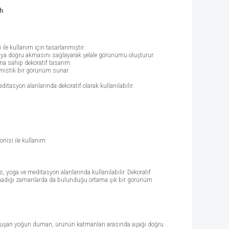
h
i ile kullanım için tasarlanmıştır.
ya doğru akmasını sağlayarak şelale görünümü oluşturur.
na sahip dekoratif tasarım.
 mistik bir görünüm sunar.
ditasyon alanlarında dekoratif olarak kullanılabilir.
onisi ile kullanım
s, yoga ve meditasyon alanlarında kullanılabilir. Dekoratif
madığı zamanlarda da bulunduğu ortama şık bir görünüm
oluşan yoğun duman, ürünün katmanları arasında aşağı doğru