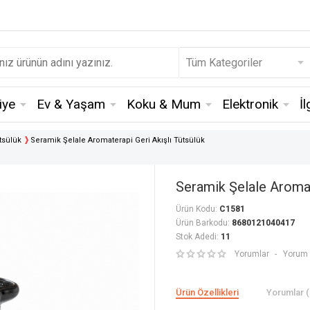
iye
Ev & Yaşam
Koku & Mum
Elektronik
İ
tsülük
Seramik Şelale Aromaterapi Geri Akışlı Tütsülük
Seramik Şelale Aromat
Ürün Kodu:
C1581
Ürün Barkodu:
8680121040417
Stok Adedi:
11
Yorumlar
Yorum 
Ürün Özellikleri
Yorumlar (