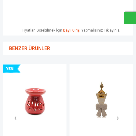
W
h
a
t
s
a
p
p
D
e
s
e
H
a
t
t
Fiyatları Görebilmek İçin
Bayii Girişi
Yapmalısınız Tıklayınız
BENZER ÜRÜNLER
YENI