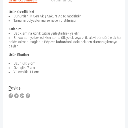
Ürün Özellikleri
Yorumlar (0)
Ürün Özellikleri
Buhurdanlık Geri Akış Sakura Ağaç modelidir.
Tamamı polyester malzemeden üretilmiştir.
Kulanımı
Üst kısmına konik tütsü yerleştirilirek yakılır.
Birkaç saniye bekledikten sonra üfleyerek veya el ile alevi söndürülerek kor
halde kalması sağlanır. Böylece buhurdanlıktaki delikten duman çıkmaya
başlar.
Ürün Ebatları
Uzunluk: 8 cm
Genişlik: 7 cm
Yükseklik: 11 cm
Paylaş: