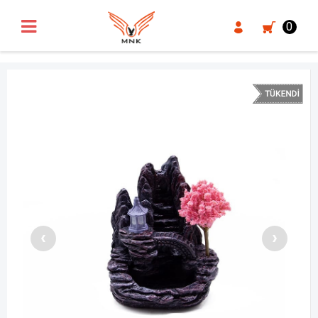
UA-18371546-3
0