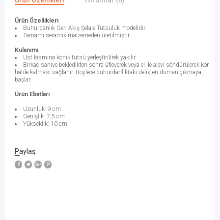
Ürün Özellikleri
Yorumlar (0)
Ürün Özellikleri
Buhurdanlık Geri Akış Şelale Tütsülük modelidir.
Tamamı seramik malzemeden üretilmiştir..
Kulanımı
Üst kısmına konik tütsü yerleştirilirek yakılır.
Birkaç saniye bekledikten sonra üfleyerek veya el ile alevi söndürülerek kor
halde kalması sağlanır. Böylece buhurdanlıktaki delikten duman çıkmaya
başlar.
Ürün Ebatları
Uzunluk: 9 cm
Genişlik: 7,5 cm
Yükseklik: 10 cm.
Paylaş: