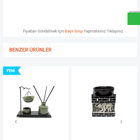
W
h
a
t
s
a
p
p
D
e
s
e
H
a
t
t
Fiyatları Görebilmek İçin
Bayii Girişi
Yapmalısınız Tıklayınız
BENZER ÜRÜNLER
YENI