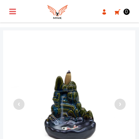
UA-18371546-3
0