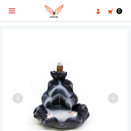
UA-18371546-3
0