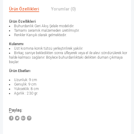
Ürün Özellikleri
Yorumlar (0)
Ürün Özellikleri
Buhurdanlık Geri Akış Şelale modelidir.
Tamamı seramik malzemeden üretilmiştir.
Renkler Karışık olarak gelmektedir.
Kulanımı
Üst kısmına konik tütsü yerleştirilirek yakılır.
Birkaç saniye bekledikten sonra üfleyerek veya el ile alevi söndürülerek kor
halde kalması sağlanır. Böylece buhurdanlıktaki delikten duman çıkmaya
başlar.
Ürün Ebatları
Uzunluk: 9 cm
Genişlik: 9 cm
Yükseklik: 8 cm
Ağırlık : 230 gr.
Paylaş: