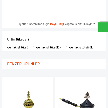
W
h
a
t
s
a
p
p
D
e
s
e
H
a
t
t
Fiyatları Görebilmek İçin
Bayii Girişi
Yapmalısınız Tıklayınız
Ürün Etiketleri
,
,
geri akışlı tütsü
geri akışlı tütsülük
geri akış tütsülük
BENZER ÜRÜNLER