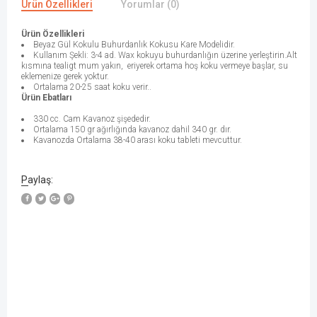
Ürün Özellikleri
Yorumlar (0)
Ürün Özellikleri
Beyaz Gül Kokulu Buhurdanlık Kokusu Kare Modelidir.
Kullanım Şekli: 3-4 ad. Wax kokuyu buhurdanlığın üzerine yerleştirin.Alt
kısmına tealigt mum yakın, eriyerek ortama hoş koku vermeye başlar, su
eklemenize gerek yoktur.
Ortalama 20-25 saat koku verir..
Ürün Ebatları
330 cc. Cam Kavanoz şişededir.
Ortalama 150 gr ağırlığında kavanoz dahil 340 gr. dır.
Kavanozda Ortalama 38-40 arası koku tableti mevcuttur.
Paylaş: