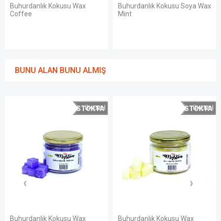
u Wax
Buhurdanlık Kokusu Soya Wax
Buhurdanlık Kokusu 
Mint
Anti Stress
BUNU ALAN BUNU ALMIŞ
STOKTA
STOKTA
YOK
YOK
su Wax
Buhurdanlık Kokusu Wax
Buhurdanlık Kokus