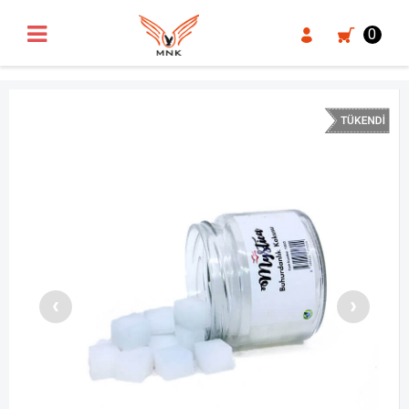
UA-18371546-3
0