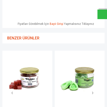
W
h
a
t
s
a
p
p
D
e
s
e
H
a
t
t
Fiyatları Görebilmek İçin
Bayii Girişi
Yapmalısınız Tıklayınız
BENZER ÜRÜNLER