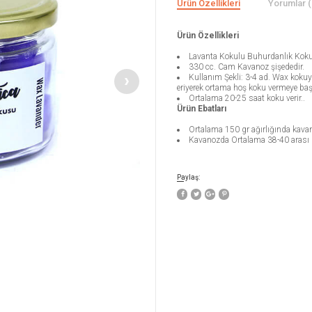
Ürün Özellikleri
Yorumlar (
Ürün Özellikleri
Lavanta Kokulu Buhurdanlık Koku
330 cc. Cam Kavanoz şişededir.
Kullanım Şekli: 3-4 ad. Wax kokuy
eriyerek ortama hoş koku vermeye başl
Ortalama 20-25 saat koku verir..
Ürün Ebatları
Ortalama 150 gr ağırlığında kavano
Kavanozda Ortalama 38-40 arası k
Paylaş: