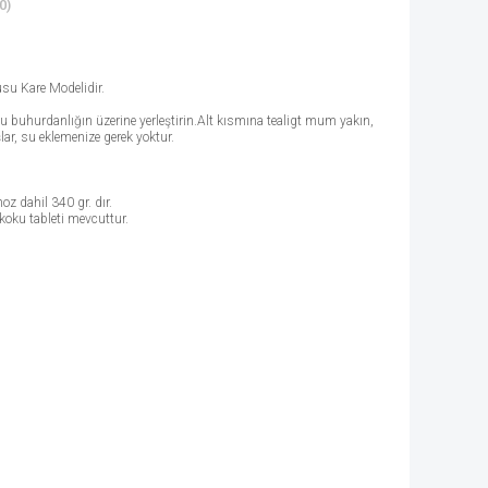
0)
su Kare Modelidir.
u buhurdanlığın üzerine yerleştirin.Alt kısmına tealigt mum yakın,
ar, su eklemenize gerek yoktur.
z dahil 340 gr. dır.
oku tableti mevcuttur.