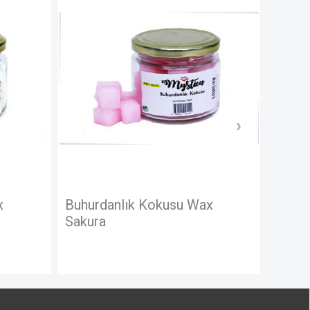
YOK
YOK
Buhurdanlık Kokusu Wax
Buhurd
Sakura
Amber