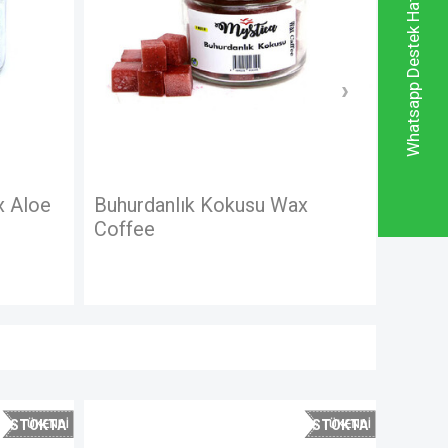
Whatsapp Destek Hattı
Buhurdanlık Kokusu Wax
Buhurdanlı
Coffee
Sakura
STOKTA
STOKTA