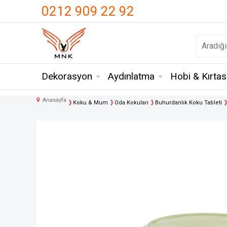
UA-18371546-3
0212 909 22 92
Dekorasyon
Aydınlatma
Hobi & Kırtas
Anasayfa
Koku & Mum
Oda Kokuları
Buhurdanlık Koku Tableti