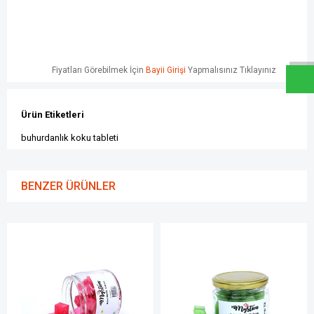
W
h
a
t
s
a
p
p
D
e
s
e
H
a
t
t
Fiyatları Görebilmek İçin
Bayii Girişi
Yapmalısınız Tıklayınız
Ürün Etiketleri
buhurdanlık koku tableti
BENZER ÜRÜNLER