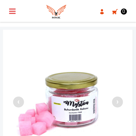
UA-18371546-3
0