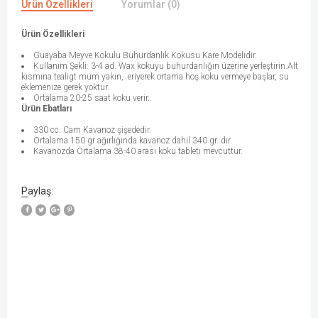
Ürün Özellikleri
Yorumlar (0)
Ürün Özellikleri
Guayaba Meyve Kokulu Buhurdanlık Kokusu Kare Modelidir.
Kullanım Şekli: 3-4 ad. Wax kokuyu buhurdanlığın üzerine yerleştirin.Alt
kısmına tealigt mum yakın, eriyerek ortama hoş koku vermeye başlar, su
eklemenize gerek yoktur.
Ortalama 20-25 saat koku verir..
Ürün Ebatları
330 cc. Cam Kavanoz şişededir.
Ortalama 150 gr ağırlığında kavanoz dahil 340 gr. dır.
Kavanozda Ortalama 38-40 arası koku tableti mevcuttur.
Paylaş: