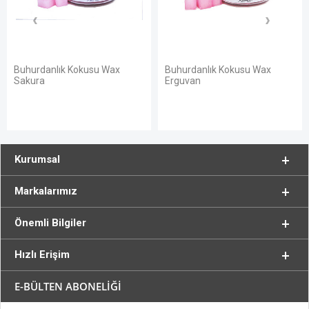
Kokusu Wax
Buhurdanlık Kokusu Wax
Buhurdanlık K
Erguvan
Lavender
Kurumsal
Markalarımız
Önemli Bilgiler
Hızlı Erişim
E-BÜLTEN ABONELİĞİ