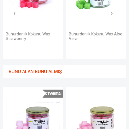
su Wax
Buhurdanlık Kokusu Wax Aloe
Buhurdanlık Kokus
Vera
Sandal
BUNU ALAN BUNU ALMIŞ
STOKTA
YOK