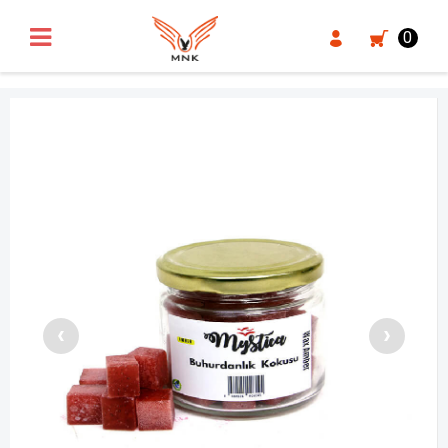
UA-18371546-3
0