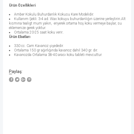
Ürün Özellikleri
Amber Kokulu Buhurdanlık Kokusu Kare Modelidir.
Kullanım Şekli: 3-4 ad. Wax kokuyu buhurdanlığın üzerine yerleştirin.Alt
kısmına tealigt mum yakın, eriyerek ortama hoş koku vermeye başlar, su
eklemenize gerek yoktur.
Ortalama 20-25 saat koku verir..
Ürün Ebatları
330 cc. Cam Kavanoz şişededir.
Ortalama 150 gr ağırlığında kavanoz dahil 340 gr. dır.
Kavanozda Ortalama 38-40 arası koku tableti mevcuttur.
Paylaş: