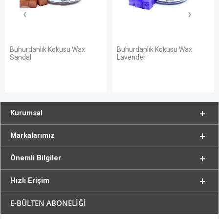
danlık Kokusu Wax
Buhurdanlık Kokusu Wax
Buhurd
l
Lavender
Vanilla
Kurumsal
Markalarımız
Önemli Bilgiler
Hızlı Erişim
E-BÜLTEN ABONELİĞİ