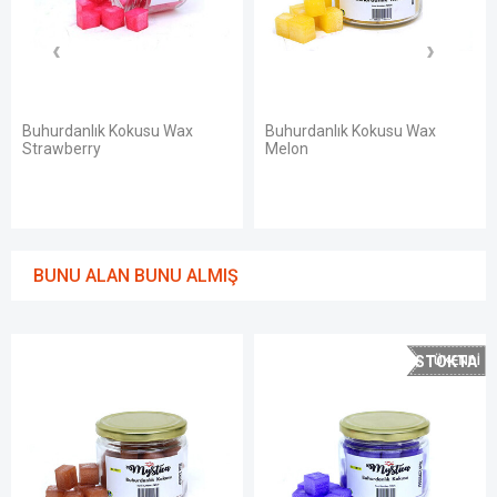
k Kokusu Wax
Buhurdanlık Kokusu Wax
Buhurdanlık
Melon
Orange
BUNU ALAN BUNU ALMIŞ
STOKTA
YOK