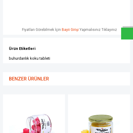
W
h
a
t
s
a
p
p
D
e
s
e
H
a
t
t
Fiyatları Görebilmek İçin
Bayii Girişi
Yapmalısınız Tıklayınız
Ürün Etiketleri
buhurdanlık koku tableti
BENZER ÜRÜNLER