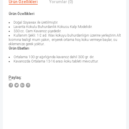
Ürün Özellikleri
Yorumlar (0)
Ürün Özellikleri
Doğal Soyawax ile üretilmiştir.
Lavanta Kokulu Buhurdanlık Kokusu Kalp Modelidir.
330 cc. Cam Kavanoz şişededir.
Kullanım Şekli: 1-2 ad. Wax kokuyu buhurdanlığın üzerine yerleştirin.Alt
kısmına tealigt mum yakın, eriyerek ortama hoş koku vermeye başlar, su
eklemenize gerek yoktur..
Ürün Ebatları
Ortalama 100 gr ağırlığında kavanoz dahil 300 gr. dır.
Kavanozda Ortalama 13-16 arası koku tableti mevcuttur.
Paylaş: