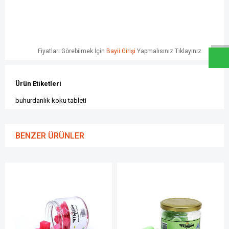
W
h
a
t
s
a
p
p
D
e
s
e
H
a
t
t
Fiyatları Görebilmek İçin
Bayii Girişi
Yapmalısınız Tıklayınız
Ürün Etiketleri
buhurdanlık koku tableti
BENZER ÜRÜNLER