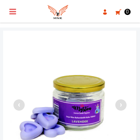
UA-18371546-3
0