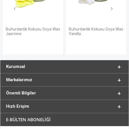
nlık Kokusu Soya Wax
Buhurdanlık Kokusu Soya Wax
Buhurdanl
e
Vanilla
Sandal
Kurumsal
Markalarımız
Önemli Bilgiler
Hızlı Erişim
E-BÜLTEN ABONELİĞİ