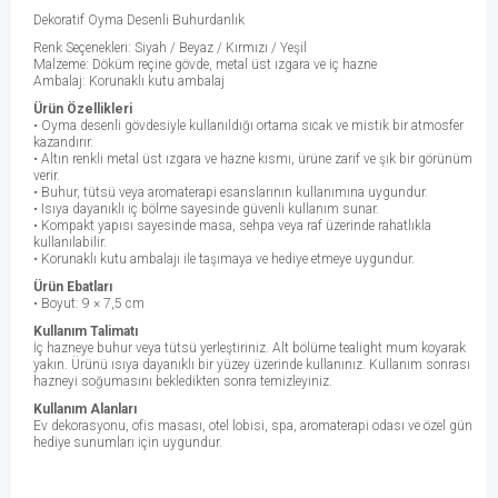
Dekoratif Oyma Desenli Buhurdanlık
Renk Seçenekleri: Siyah / Beyaz / Kırmızı / Yeşil
Malzeme: Döküm reçine gövde, metal üst ızgara ve iç hazne
Ambalaj: Korunaklı kutu ambalaj
Ürün Özellikleri
• Oyma desenli gövdesiyle kullanıldığı ortama sıcak ve mistik bir atmosfer
kazandırır.
• Altın renkli metal üst ızgara ve hazne kısmı, ürüne zarif ve şık bir görünüm
verir.
• Buhur, tütsü veya aromaterapi esanslarının kullanımına uygundur.
• Isıya dayanıklı iç bölme sayesinde güvenli kullanım sunar.
• Kompakt yapısı sayesinde masa, sehpa veya raf üzerinde rahatlıkla
kullanılabilir.
• Korunaklı kutu ambalajı ile taşımaya ve hediye etmeye uygundur.
Ürün Ebatları
• Boyut: 9 × 7,5 cm
Kullanım Talimatı
İç hazneye buhur veya tütsü yerleştiriniz. Alt bölüme tealight mum koyarak
yakın. Ürünü ısıya dayanıklı bir yüzey üzerinde kullanınız. Kullanım sonrası
hazneyi soğumasını bekledikten sonra temizleyiniz.
Kullanım Alanları
Ev dekorasyonu, ofis masası, otel lobisi, spa, aromaterapi odası ve özel gün
hediye sunumları için uygundur.