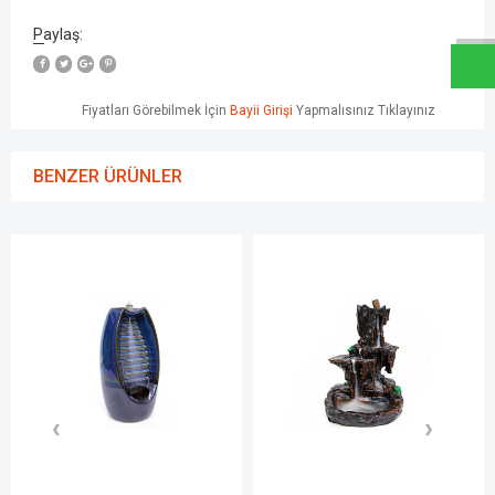
W
h
a
t
s
a
p
p
D
e
s
e
H
a
t
t
Paylaş:
Fiyatları Görebilmek İçin
Bayii Girişi
Yapmalısınız Tıklayınız
BENZER ÜRÜNLER