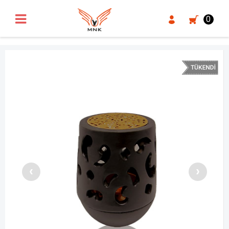
UA-18371546-3
0