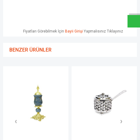
W
h
a
t
s
a
p
p
D
e
s
e
H
a
t
t
Fiyatları Görebilmek İçin
Bayii Girişi
Yapmalısınız Tıklayınız
BENZER ÜRÜNLER