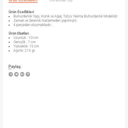
Ürün Özellikleri
Yorumlar (0)
Ürün Özellikleri
Buhurdanlık Yağı, Konik ve Ağaç Tütsü Yakma Buhurdanlık Modelidir .
Zamak ve Seramik malzemeden yapılmştır..
4 parçadan oluşmaktadır...
Ürün Ebatları
Uzunluk : 10 cm
Genişlik : 7 cm
Yükseklik: 15 cm
Ağırlık: 215 gr.
Paylaş: