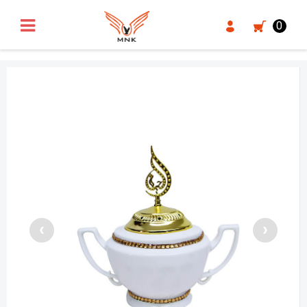
UA-18371546-3
0