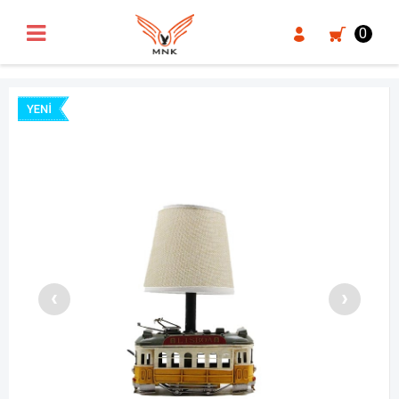
UA-18371546-3
0