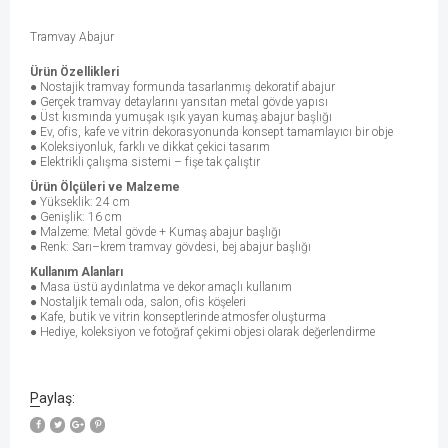
Tramvay Abajur
Ürün Özellikleri
● Nostajik tramvay formunda tasarlanmış dekoratif abajur
● Gerçek tramvay detaylarını yansıtan metal gövde yapısı
● Üst kısmında yumuşak ışık yayan kumaş abajur başlığı
● Ev, ofis, kafe ve vitrin dekorasyonunda konsept tamamlayıcı bir obje
● Koleksiyonluk, farklı ve dikkat çekici tasarım
● Elektrikli çalışma sistemi – fişe tak çalıştır
Ürün Ölçüleri ve Malzeme
● Yükseklik: 24 cm
● Genişlik: 16 cm
● Malzeme: Metal gövde + Kumaş abajur başlığı
● Renk: Sarı–krem tramvay gövdesi, bej abajur başlığı
Kullanım Alanları
● Masa üstü aydınlatma ve dekor amaçlı kullanım
● Nostaljik temalı oda, salon, ofis köşeleri
● Kafe, butik ve vitrin konseptlerinde atmosfer oluşturma
● Hediye, koleksiyon ve fotoğraf çekimi objesi olarak değerlendirme
Paylaş: