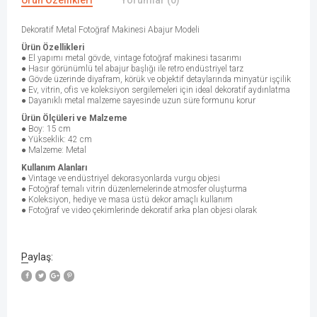
Ürün Özellikleri
Yorumlar (0)
Dekoratif Metal Fotoğraf Makinesi Abajur Modeli
Ürün Özellikleri
● El yapımı metal gövde, vintage fotoğraf makinesi tasarımı
● Hasır görünümlü tel abajur başlığı ile retro endüstriyel tarz
● Gövde üzerinde diyafram, körük ve objektif detaylarında minyatür işçilik
● Ev, vitrin, ofis ve koleksiyon sergilemeleri için ideal dekoratif aydınlatma
● Dayanıklı metal malzeme sayesinde uzun süre formunu korur
Ürün Ölçüleri ve Malzeme
● Boy: 15 cm
● Yükseklik: 42 cm
● Malzeme: Metal
Kullanım Alanları
● Vintage ve endüstriyel dekorasyonlarda vurgu objesi
● Fotoğraf temalı vitrin düzenlemelerinde atmosfer oluşturma
● Koleksiyon, hediye ve masa üstü dekor amaçlı kullanım
● Fotoğraf ve video çekimlerinde dekoratif arka plan objesi olarak
Paylaş:
W
h
a
t
s
a
p
p
D
e
s
e
H
a
t
t