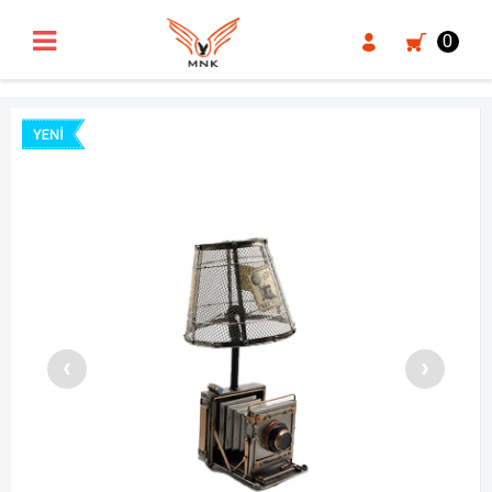
UA-18371546-3
0