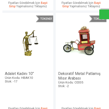
W
h
a
t
s
a
p
p
D
e
s
e
H
a
t
t
Fiyatları Görebilmek İçin
Bayii
Fiyatları Görebilmek İçin
Bayii
Girişi
Yapmalısınız Tıklayınız
Girişi
Yapmalısınız Tıklayınız
Adalet Kadını 10"
Dekoratif Metal Patlamış
Ürün Kodu: HBAK10
Mısır Arabası
Stok: -17
Ürün Kodu: C0335
Stok: -2
Fiyatları Görebilmek İçin
Bayii
Fiyatları Görebilmek İçin
Bayii