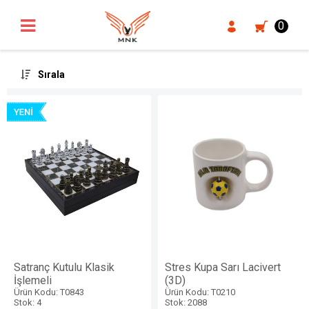
UA-18371546-3
0
Sırala
Satranç Kutulu Klasik
Stres Kupa Sarı Lacivert
İşlemeli
(3D)
Ürün Kodu: T0843
Ürün Kodu: T0210
Stok: 4
Stok: 2088