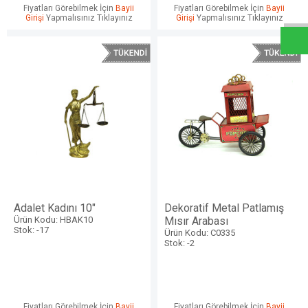
W
h
a
t
s
a
p
p
D
e
s
e
H
a
t
t
Fiyatları Görebilmek İçin
Bayii
Fiyatları Görebilmek İçin
Bayii
Girişi
Yapmalısınız Tıklayınız
Girişi
Yapmalısınız Tıklayınız
Adalet Kadını 10"
Dekoratif Metal Patlamış
Ürün Kodu: HBAK10
Mısır Arabası
Stok: -17
Ürün Kodu: C0335
Stok: -2
Fiyatları Görebilmek İçin
Bayii
Fiyatları Görebilmek İçin
Bayii