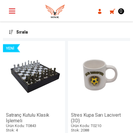
UA-18371546-3
0
Sırala
Satranç Kutulu Klasik
Stres Kupa Sarı Lacivert
İşlemeli
(3D)
Ürün Kodu: T0843
Ürün Kodu: T0210
Stok: 4
Stok: 2088