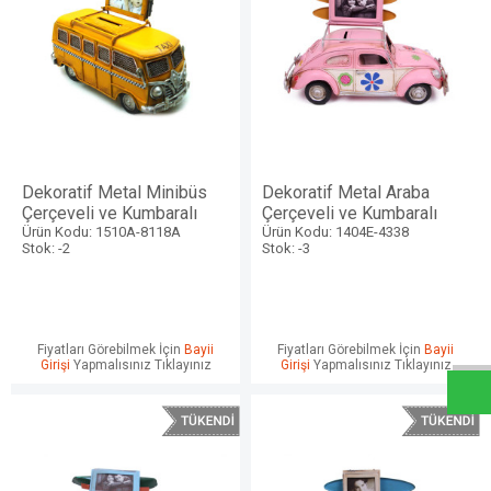
Dekoratif Metal Minibüs
Dekoratif Metal Araba
Çerçeveli ve Kumbaralı
Çerçeveli ve Kumbaralı
Ürün Kodu: 1510A-8118A
Ürün Kodu: 1404E-4338
Stok: -2
Stok: -3
W
h
a
t
s
a
p
p
D
e
s
e
H
a
t
t
Fiyatları Görebilmek İçin
Bayii
Fiyatları Görebilmek İçin
Bayii
Girişi
Yapmalısınız Tıklayınız
Girişi
Yapmalısınız Tıklayınız