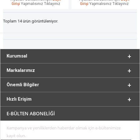
Girişi
Yapmalısınız Tıklayınız
Girişi
Yapmalısınız Tıklayınız
Toplam 14 ürün görüntüleniyor.
Kurumsal
Markalarımız
Önemli Bilgiler
Hızlı Erişim
E-BÜLTEN ABONELİĞİ
Kampanya ve yeniliklerden haberdar olmak için e-bültenimize
kayıt olun.