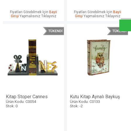
W
h
a
t
s
a
p
p
D
e
s
e
H
a
t
t
Fiyatları Görebilmek İçin
Bayii
Fiyatları Görebilmek İçin
Bayii
Girişi
Yapmalısınız Tıklayınız
Girişi
Yapmalısınız Tıklayınız
Kitap Stoper Cannes
Kutu Kitap Aynalı Baykuş
Ürün Kodu: C0054
Ürün Kodu: C0133
Stok: 0
Stok: -2